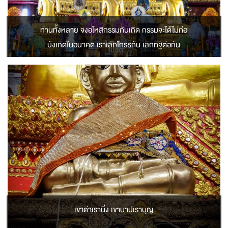
ท่านทั้งหลาย จงอโหสิกรรมกันเถิด กรรมจะได้ไม่ก่อ
บังเกิดในอนาคต เราเลิกโกรธกัน เลิกทิฐิต่อกัน
เขาด่าเรานิ่ง เขาบาปเราบุญ