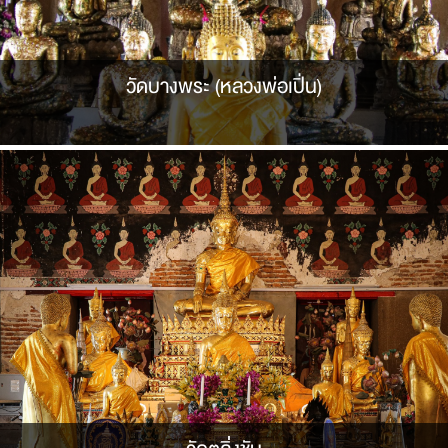
วัดบางพระ (หลวงพ่อเปิ่น)