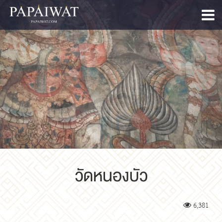
วัดหนองบัว
6,381